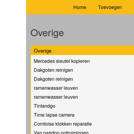
Home
Toevoegen
Overige
Overige
Mercedes sleutel kopieren
Dakgoten reinigen
Dakgoten reinigen
ramenwasser leuven
ramenwasser leuven
Tintandgo
Time lapse camera
Comtoise klokken reparatie
Van paridon ontruimingen