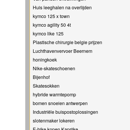
Huis leeghalen na overlijden
kymco 125 x town
kymco agility 50 4t
kymco like 125
Plastische chirurgie belgie prijzen
Luchthavenvervoer Beernem
honingkoek
Nike-skateschoenen
Bijenhof
Skatesokken
hybride warmtepomp
bomen snoeien antwerpen
Industriële buispostoplossingen
slotenmaker lokeren
E-bike kopen Kaprijke