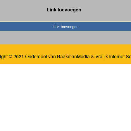
Link toevoegen
Link toevoegen
ight © 2021 Onderdeel van
BaakmanMedia
&
Vrolijk Internet S