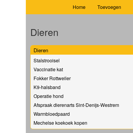
Home
Toevoegen
Dieren
Dieren
Stalstrooisel
Vaccinatie kat
Fokker Rottweiler
K9-halsband
Operatie hond
Afspraak dierenarts Sint-Denijs-Westrem
Warmbloedpaard
Mechelse koekoek kopen