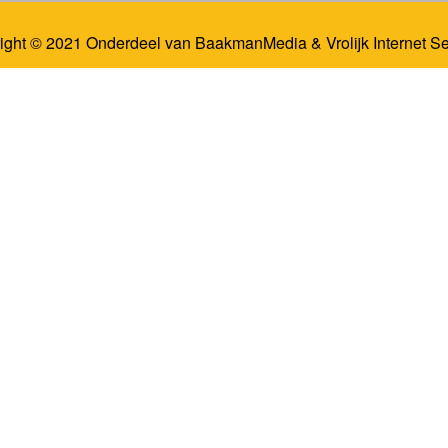
ight © 2021 Onderdeel van
BaakmanMedia
&
Vrolijk Internet S