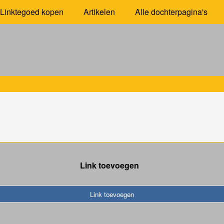
Linktegoed kopen
Artikelen
Alle dochterpagina's
Link toevoegen
Link toevoegen